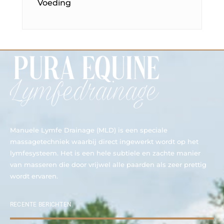
Voeding
Manuele Lymfe Drainage (MLD) is een speciale
massagetechniek waarbij direct ingewerkt wordt op het
lymfesysteem. Het is een hele subtiele en zachte manier
van masseren die door vrijwel alle paarden als zeer prettig
wordt ervaren.
RECENTE BERICHTEN